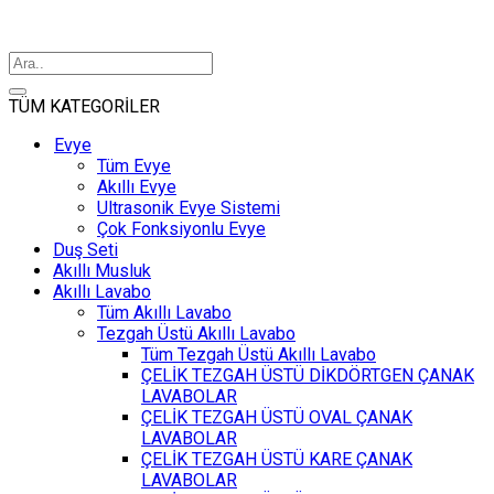
TÜM KATEGORİLER
Evye
Tüm Evye
Akıllı Evye
Ultrasonik Evye Sistemi
Çok Fonksiyonlu Evye
Duş Seti
Akıllı Musluk
Akıllı Lavabo
Tüm Akıllı Lavabo
Tezgah Üstü Akıllı Lavabo
Tüm Tezgah Üstü Akıllı Lavabo
ÇELİK TEZGAH ÜSTÜ DİKDÖRTGEN ÇANAK
LAVABOLAR
ÇELİK TEZGAH ÜSTÜ OVAL ÇANAK
LAVABOLAR
ÇELİK TEZGAH ÜSTÜ KARE ÇANAK
LAVABOLAR