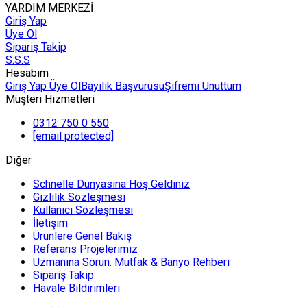
YARDIM MERKEZİ
Giriş Yap
Üye Ol
Sipariş Takip
S.S.S
Hesabım
Giriş Yap
Üye Ol
Bayilik Başvurusu
Şifremi Unuttum
Müşteri Hizmetleri
0312 750 0 550
[email protected]
Diğer
Schnelle Dünyasına Hoş Geldiniz
Gizlilik Sözleşmesi
Kullanıcı Sözleşmesi
İletişim
Ürünlere Genel Bakış
Referans Projelerimiz
Uzmanına Sorun: Mutfak & Banyo Rehberi
Sipariş Takip
Havale Bildirimleri