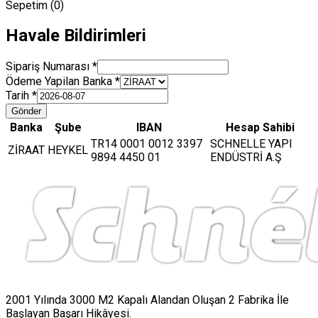
Sepetim (
0
)
Havale Bildirimleri
Sipariş Numarası
*
Ödeme Yapilan Banka
*
Tarih
*
Gönder
Banka
Şube
IBAN
Hesap Sahibi
TR14 0001 0012 3397
SCHNELLE YAPI
ZİRAAT
HEYKEL
9894 4450 01
ENDÜSTRİ A.Ş
2001 Yılında 3000 M2 Kapalı Alandan Oluşan 2 Fabrika İle
Başlayan Başarı Hikâyesi.