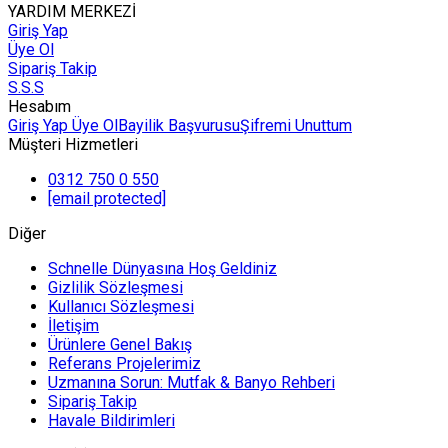
YARDIM MERKEZİ
Giriş Yap
Üye Ol
Sipariş Takip
S.S.S
Hesabım
Giriş Yap
Üye Ol
Bayilik Başvurusu
Şifremi Unuttum
Müşteri Hizmetleri
0312 750 0 550
[email protected]
Diğer
Schnelle Dünyasına Hoş Geldiniz
Gizlilik Sözleşmesi
Kullanıcı Sözleşmesi
İletişim
Ürünlere Genel Bakış
Referans Projelerimiz
Uzmanına Sorun: Mutfak & Banyo Rehberi
Sipariş Takip
Havale Bildirimleri