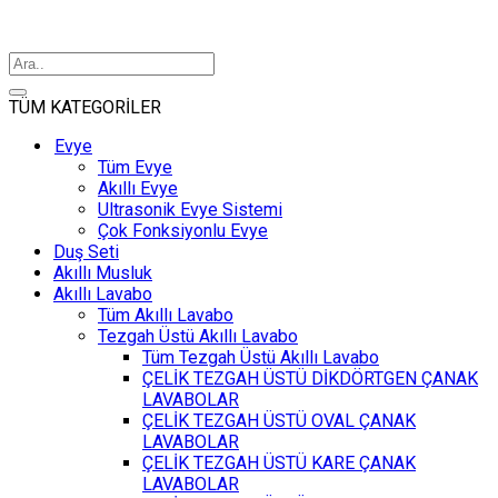
TÜM KATEGORİLER
Evye
Tüm Evye
Akıllı Evye
Ultrasonik Evye Sistemi
Çok Fonksiyonlu Evye
Duş Seti
Akıllı Musluk
Akıllı Lavabo
Tüm Akıllı Lavabo
Tezgah Üstü Akıllı Lavabo
Tüm Tezgah Üstü Akıllı Lavabo
ÇELİK TEZGAH ÜSTÜ DİKDÖRTGEN ÇANAK
LAVABOLAR
ÇELİK TEZGAH ÜSTÜ OVAL ÇANAK
LAVABOLAR
ÇELİK TEZGAH ÜSTÜ KARE ÇANAK
LAVABOLAR