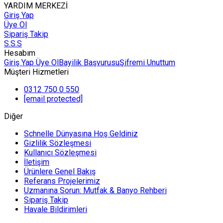
YARDIM MERKEZİ
Giriş Yap
Üye Ol
Sipariş Takip
S.S.S
Hesabım
Giriş Yap
Üye Ol
Bayilik Başvurusu
Şifremi Unuttum
Müşteri Hizmetleri
0312 750 0 550
[email protected]
Diğer
Schnelle Dünyasına Hoş Geldiniz
Gizlilik Sözleşmesi
Kullanıcı Sözleşmesi
İletişim
Ürünlere Genel Bakış
Referans Projelerimiz
Uzmanına Sorun: Mutfak & Banyo Rehberi
Sipariş Takip
Havale Bildirimleri