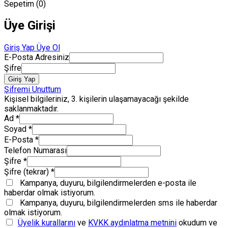
Sepetim (
0
)
Üye Girişi
Giriş Yap
Üye Ol
E-Posta Adresiniz
Şifre
Giriş Yap
Şifremi Unuttum
Kişisel bilgileriniz, 3. kişilerin ulaşamayacağı şekilde
saklanmaktadır.
Ad
*
Soyad
*
E-Posta
*
Telefon Numarası
Şifre
*
Şifre (tekrar)
*
Kampanya, duyuru, bilgilendirmelerden e-posta ile
haberdar olmak istiyorum.
Kampanya, duyuru, bilgilendirmelerden sms ile haberdar
olmak istiyorum.
Üyelik kurallarını
ve
KVKK aydınlatma metnini
okudum ve