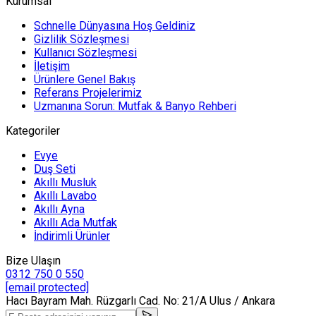
Kurumsal
Schnelle Dünyasına Hoş Geldiniz
Gizlilik Sözleşmesi
Kullanıcı Sözleşmesi
İletişim
Ürünlere Genel Bakış
Referans Projelerimiz
Uzmanına Sorun: Mutfak & Banyo Rehberi
Kategoriler
Evye
Duş Seti
Akıllı Musluk
Akıllı Lavabo
Akıllı Ayna
Akıllı Ada Mutfak
İndirimli Ürünler
Bize Ulaşın
0312 750 0 550
[email protected]
Hacı Bayram Mah. Rüzgarlı Cad. No: 21/A Ulus / Ankara