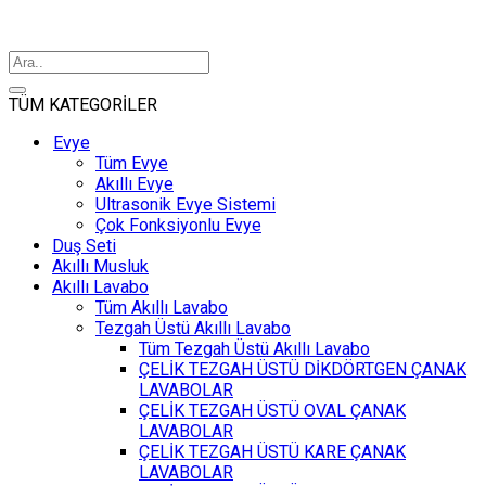
TÜM KATEGORİLER
Evye
Tüm Evye
Akıllı Evye
Ultrasonik Evye Sistemi
Çok Fonksiyonlu Evye
Duş Seti
Akıllı Musluk
Akıllı Lavabo
Tüm Akıllı Lavabo
Tezgah Üstü Akıllı Lavabo
Tüm Tezgah Üstü Akıllı Lavabo
ÇELİK TEZGAH ÜSTÜ DİKDÖRTGEN ÇANAK
LAVABOLAR
ÇELİK TEZGAH ÜSTÜ OVAL ÇANAK
LAVABOLAR
ÇELİK TEZGAH ÜSTÜ KARE ÇANAK
LAVABOLAR