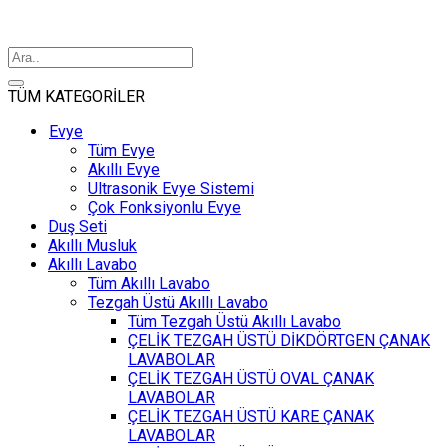
TÜM KATEGORİLER
Evye
Tüm Evye
Akıllı Evye
Ultrasonik Evye Sistemi
Çok Fonksiyonlu Evye
Duş Seti
Akıllı Musluk
Akıllı Lavabo
Tüm Akıllı Lavabo
Tezgah Üstü Akıllı Lavabo
Tüm Tezgah Üstü Akıllı Lavabo
ÇELİK TEZGAH ÜSTÜ DİKDÖRTGEN ÇANAK
LAVABOLAR
ÇELİK TEZGAH ÜSTÜ OVAL ÇANAK
LAVABOLAR
ÇELİK TEZGAH ÜSTÜ KARE ÇANAK
LAVABOLAR