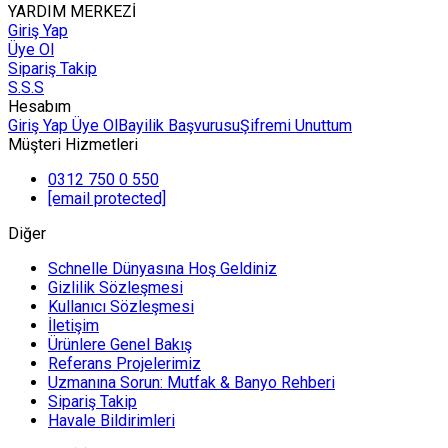
YARDIM MERKEZİ
Giriş Yap
Üye Ol
Sipariş Takip
S.S.S
Hesabım
Giriş Yap
Üye Ol
Bayilik Başvurusu
Şifremi Unuttum
Müşteri Hizmetleri
0312 750 0 550
[email protected]
Diğer
Schnelle Dünyasına Hoş Geldiniz
Gizlilik Sözleşmesi
Kullanıcı Sözleşmesi
İletişim
Ürünlere Genel Bakış
Referans Projelerimiz
Uzmanına Sorun: Mutfak & Banyo Rehberi
Sipariş Takip
Havale Bildirimleri