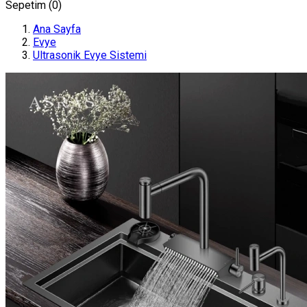
Sepetim (
0
)
Ana Sayfa
Evye
Ultrasonik Evye Sistemi