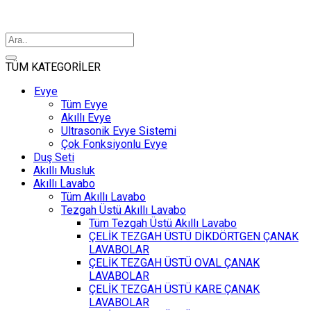
TÜM KATEGORİLER
Evye
Tüm Evye
Akıllı Evye
Ultrasonik Evye Sistemi
Çok Fonksiyonlu Evye
Duş Seti
Akıllı Musluk
Akıllı Lavabo
Tüm Akıllı Lavabo
Tezgah Üstü Akıllı Lavabo
Tüm Tezgah Üstü Akıllı Lavabo
ÇELİK TEZGAH ÜSTÜ DİKDÖRTGEN ÇANAK
LAVABOLAR
ÇELİK TEZGAH ÜSTÜ OVAL ÇANAK
LAVABOLAR
ÇELİK TEZGAH ÜSTÜ KARE ÇANAK
LAVABOLAR