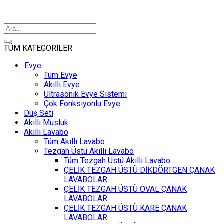
TÜM KATEGORİLER
Evye
Tüm Evye
Akıllı Evye
Ultrasonik Evye Sistemi
Çok Fonksiyonlu Evye
Duş Seti
Akıllı Musluk
Akıllı Lavabo
Tüm Akıllı Lavabo
Tezgah Üstü Akıllı Lavabo
Tüm Tezgah Üstü Akıllı Lavabo
ÇELİK TEZGAH ÜSTÜ DİKDÖRTGEN ÇANAK
LAVABOLAR
ÇELİK TEZGAH ÜSTÜ OVAL ÇANAK
LAVABOLAR
ÇELİK TEZGAH ÜSTÜ KARE ÇANAK
LAVABOLAR