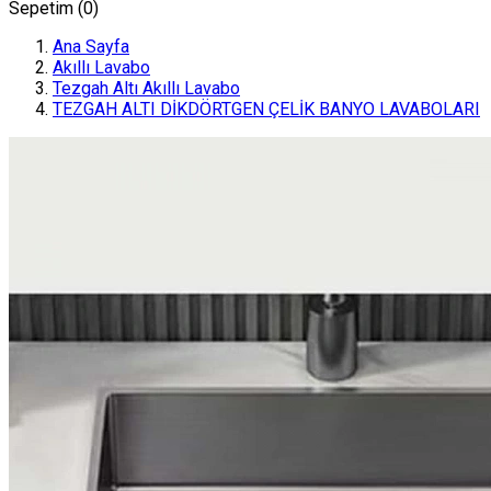
Sepetim (
0
)
Ana Sayfa
Akıllı Lavabo
Tezgah Altı Akıllı Lavabo
TEZGAH ALTI DİKDÖRTGEN ÇELİK BANYO LAVABOLARI