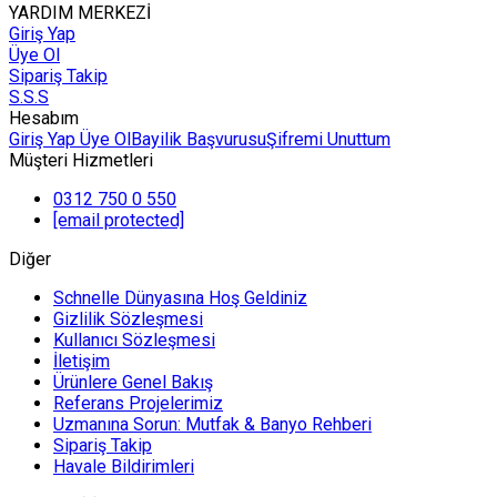
YARDIM MERKEZİ
Giriş Yap
Üye Ol
Sipariş Takip
S.S.S
Hesabım
Giriş Yap
Üye Ol
Bayilik Başvurusu
Şifremi Unuttum
Müşteri Hizmetleri
0312 750 0 550
[email protected]
Diğer
Schnelle Dünyasına Hoş Geldiniz
Gizlilik Sözleşmesi
Kullanıcı Sözleşmesi
İletişim
Ürünlere Genel Bakış
Referans Projelerimiz
Uzmanına Sorun: Mutfak & Banyo Rehberi
Sipariş Takip
Havale Bildirimleri