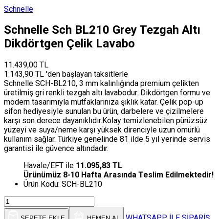
Schnelle
Schnelle Sch BL210 Grey Tezgah Altı
Dikdörtgen Çelik Lavabo
11.439,00 TL
1.143,90 TL 'den başlayan taksitlerle
Schnelle SCH-BL210, 3 mm kalınlığında premium çelikten
üretilmiş gri renkli tezgah altı lavabodur. Dikdörtgen formu ve
modern tasarımıyla mutfaklarınıza şıklık katar. Çelik pop-up
sifon hediyesiyle sunulan bu ürün, darbelere ve çizilmelere
karşı son derece dayanıklıdır.Kolay temizlenebilen pürüzsüz
yüzeyi ve suya/neme karşı yüksek direnciyle uzun ömürlü
kullanım sağlar. Türkiye genelinde 81 ilde 5 yıl yerinde servis
garantisi ile güvence altındadır.
Havale/EFT ile
11.095,83 TL
Ürünümüz 8-10 Hafta Arasında Teslim Edilmektedir!
Ürün Kodu:
SCH-BL210
WHATSAPP İLE SİPARİŞ
SEPETE EKLE
HEMEN AL