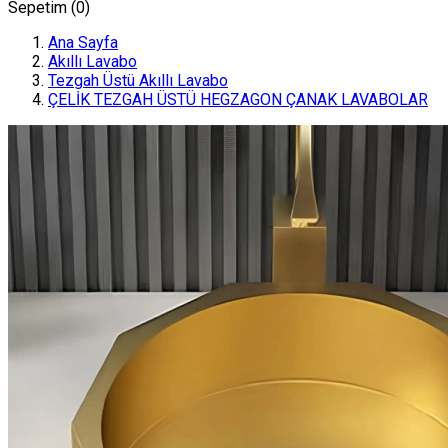
Sepetim (
0
)
Ana Sayfa
Akıllı Lavabo
Tezgah Üstü Akıllı Lavabo
ÇELİK TEZGAH ÜSTÜ HEGZAGON ÇANAK LAVABOLAR