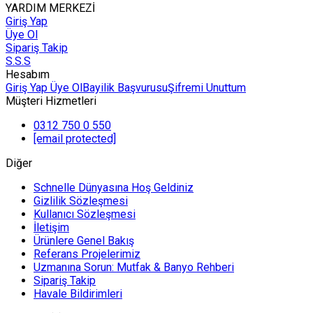
YARDIM MERKEZİ
Giriş Yap
Üye Ol
Sipariş Takip
S.S.S
Hesabım
Giriş Yap
Üye Ol
Bayilik Başvurusu
Şifremi Unuttum
Müşteri Hizmetleri
0312 750 0 550
[email protected]
Diğer
Schnelle Dünyasına Hoş Geldiniz
Gizlilik Sözleşmesi
Kullanıcı Sözleşmesi
İletişim
Ürünlere Genel Bakış
Referans Projelerimiz
Uzmanına Sorun: Mutfak & Banyo Rehberi
Sipariş Takip
Havale Bildirimleri