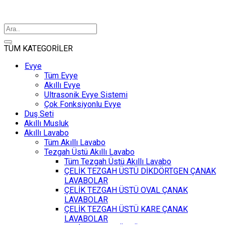
TÜM KATEGORİLER
Evye
Tüm Evye
Akıllı Evye
Ultrasonik Evye Sistemi
Çok Fonksiyonlu Evye
Duş Seti
Akıllı Musluk
Akıllı Lavabo
Tüm Akıllı Lavabo
Tezgah Üstü Akıllı Lavabo
Tüm Tezgah Üstü Akıllı Lavabo
ÇELİK TEZGAH ÜSTÜ DİKDÖRTGEN ÇANAK
LAVABOLAR
ÇELİK TEZGAH ÜSTÜ OVAL ÇANAK
LAVABOLAR
ÇELİK TEZGAH ÜSTÜ KARE ÇANAK
LAVABOLAR