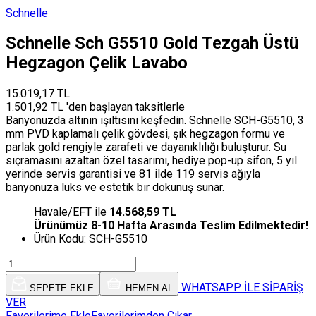
Schnelle
Schnelle Sch G5510 Gold Tezgah Üstü
Hegzagon Çelik Lavabo
15.019,17 TL
1.501,92 TL 'den başlayan taksitlerle
Banyonuzda altının ışıltısını keşfedin. Schnelle SCH-G5510, 3
mm PVD kaplamalı çelik gövdesi, şık hegzagon formu ve
parlak gold rengiyle zarafeti ve dayanıklılığı buluşturur. Su
sıçramasını azaltan özel tasarımı, hediye pop-up sifon, 5 yıl
yerinde servis garantisi ve 81 ilde 119 servis ağıyla
banyonuza lüks ve estetik bir dokunuş sunar.
Havale/EFT ile
14.568,59 TL
Ürünümüz 8-10 Hafta Arasında Teslim Edilmektedir!
Ürün Kodu:
SCH-G5510
WHATSAPP İLE SİPARİŞ
SEPETE EKLE
HEMEN AL
VER
Favorilerime Ekle
Favorilerimden Çıkar