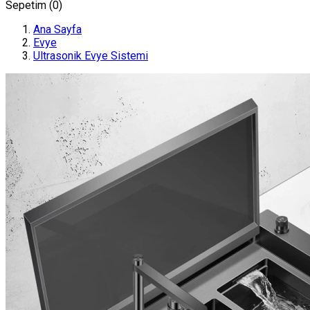
Sepetim (
0
)
Ana Sayfa
Evye
Ultrasonik Evye Sistemi