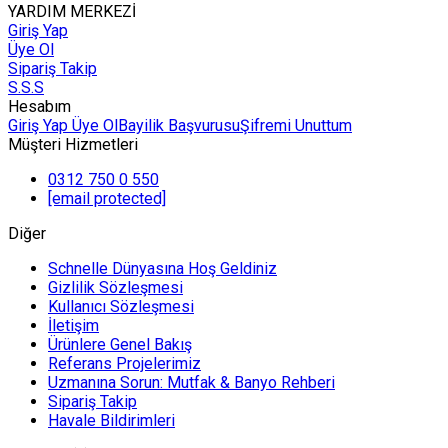
YARDIM MERKEZİ
Giriş Yap
Üye Ol
Sipariş Takip
S.S.S
Hesabım
Giriş Yap
Üye Ol
Bayilik Başvurusu
Şifremi Unuttum
Müşteri Hizmetleri
0312 750 0 550
[email protected]
Diğer
Schnelle Dünyasına Hoş Geldiniz
Gizlilik Sözleşmesi
Kullanıcı Sözleşmesi
İletişim
Ürünlere Genel Bakış
Referans Projelerimiz
Uzmanına Sorun: Mutfak & Banyo Rehberi
Sipariş Takip
Havale Bildirimleri