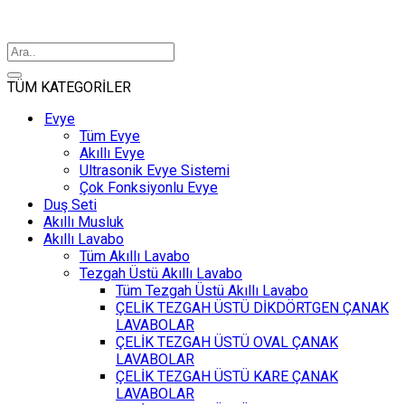
TÜM KATEGORİLER
Evye
Tüm Evye
Akıllı Evye
Ultrasonik Evye Sistemi
Çok Fonksiyonlu Evye
Duş Seti
Akıllı Musluk
Akıllı Lavabo
Tüm Akıllı Lavabo
Tezgah Üstü Akıllı Lavabo
Tüm Tezgah Üstü Akıllı Lavabo
ÇELİK TEZGAH ÜSTÜ DİKDÖRTGEN ÇANAK
LAVABOLAR
ÇELİK TEZGAH ÜSTÜ OVAL ÇANAK
LAVABOLAR
ÇELİK TEZGAH ÜSTÜ KARE ÇANAK
LAVABOLAR