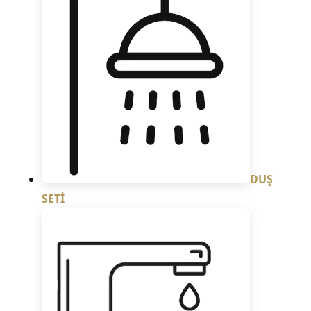
DUŞ
SETİ