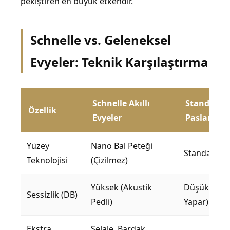
pekiştiren en büyük etkendir.
Schnelle vs. Geleneksel
Evyeler: Teknik Karşılaştırma
Schnelle Akıllı
Standart
Özellik
Evyeler
Paslanma
Yüzey
Nano Bal Peteği
Standart Pol
Teknolojisi
(Çizilmez)
Yüksek (Akustik
Düşük (Yank
Sessizlik (DB)
Pedli)
Yapar)
Ekstra
Şelale, Bardak