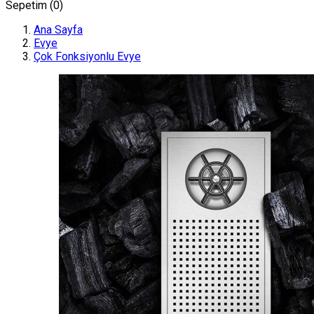
Sepetim (
0
)
Ana Sayfa
Evye
Çok Fonksiyonlu Evye