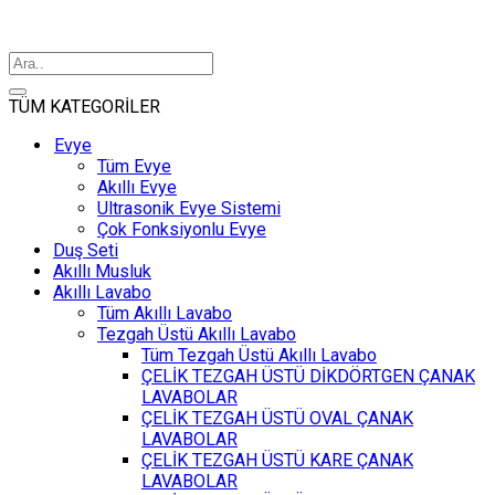
TÜM KATEGORİLER
Evye
Tüm Evye
Akıllı Evye
Ultrasonik Evye Sistemi
Çok Fonksiyonlu Evye
Duş Seti
Akıllı Musluk
Akıllı Lavabo
Tüm Akıllı Lavabo
Tezgah Üstü Akıllı Lavabo
Tüm Tezgah Üstü Akıllı Lavabo
ÇELİK TEZGAH ÜSTÜ DİKDÖRTGEN ÇANAK
LAVABOLAR
ÇELİK TEZGAH ÜSTÜ OVAL ÇANAK
LAVABOLAR
ÇELİK TEZGAH ÜSTÜ KARE ÇANAK
LAVABOLAR