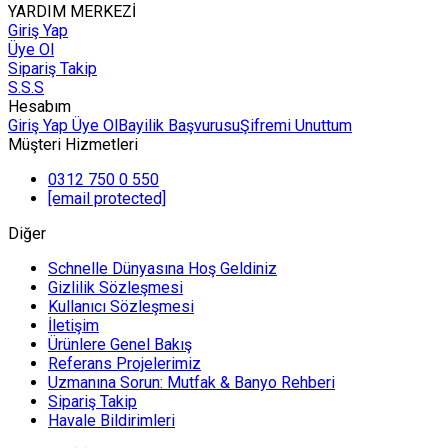
YARDIM MERKEZİ
Giriş Yap
Üye Ol
Sipariş Takip
S.S.S
Hesabım
Giriş Yap
Üye Ol
Bayilik Başvurusu
Şifremi Unuttum
Müşteri Hizmetleri
0312 750 0 550
[email protected]
Diğer
Schnelle Dünyasına Hoş Geldiniz
Gizlilik Sözleşmesi
Kullanıcı Sözleşmesi
İletişim
Ürünlere Genel Bakış
Referans Projelerimiz
Uzmanına Sorun: Mutfak & Banyo Rehberi
Sipariş Takip
Havale Bildirimleri