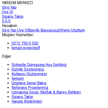
YARDIM MERKEZİ
Giriş Yap
Üye Ol
Sipariş Takip
S.S.S
Hesabım
Giriş Yap
Üye Ol
Bayilik Başvurusu
Şifremi Unuttum
Müşteri Hizmetleri
0312 750 0 550
[email protected]
Diğer
Schnelle Dünyasına Hoş Geldiniz
Gizlilik Sözleşmesi
Kullanıcı Sözleşmesi
İletişim
Ürünlere Genel Bakış
Referans Projelerimiz
Uzmanına Sorun: Mutfak & Banyo Rehberi
Sipariş Takip
Havale Bildirimleri