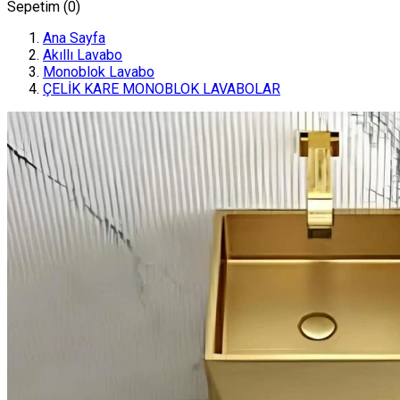
Sepetim (
0
)
Ana Sayfa
Akıllı Lavabo
Monoblok Lavabo
ÇELİK KARE MONOBLOK LAVABOLAR