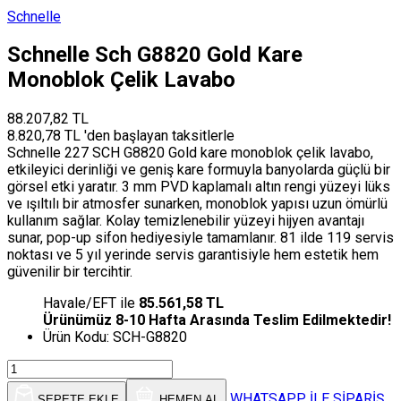
Schnelle
Schnelle Sch G8820 Gold Kare
Monoblok Çelik Lavabo
88.207,82 TL
8.820,78 TL 'den başlayan taksitlerle
Schnelle 227 SCH G8820 Gold kare monoblok çelik lavabo,
etkileyici derinliği ve geniş kare formuyla banyolarda güçlü bir
görsel etki yaratır. 3 mm PVD kaplamalı altın rengi yüzeyi lüks
ve ışıltılı bir atmosfer sunarken, monoblok yapısı uzun ömürlü
kullanım sağlar. Kolay temizlenebilir yüzeyi hijyen avantajı
sunar, pop-up sifon hediyesiyle tamamlanır. 81 ilde 119 servis
noktası ve 5 yıl yerinde servis garantisiyle hem estetik hem
güvenilir bir tercihtir.
Havale/EFT ile
85.561,58 TL
Ürünümüz 8-10 Hafta Arasında Teslim Edilmektedir!
Ürün Kodu:
SCH-G8820
WHATSAPP İLE SİPARİŞ
SEPETE EKLE
HEMEN AL