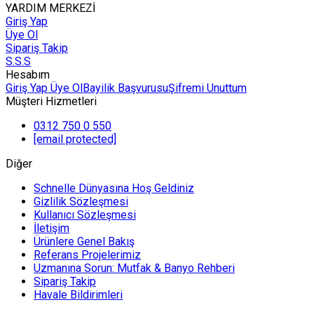
YARDIM MERKEZİ
Giriş Yap
Üye Ol
Sipariş Takip
S.S.S
Hesabım
Giriş Yap
Üye Ol
Bayilik Başvurusu
Şifremi Unuttum
Müşteri Hizmetleri
0312 750 0 550
[email protected]
Diğer
Schnelle Dünyasına Hoş Geldiniz
Gizlilik Sözleşmesi
Kullanıcı Sözleşmesi
İletişim
Ürünlere Genel Bakış
Referans Projelerimiz
Uzmanına Sorun: Mutfak & Banyo Rehberi
Sipariş Takip
Havale Bildirimleri