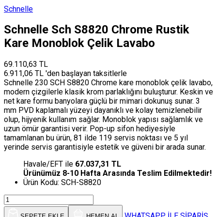
Schnelle
Schnelle Sch S8820 Chrome Rustik
Kare Monoblok Çelik Lavabo
69.110,63 TL
6.911,06 TL 'den başlayan taksitlerle
Schnelle 230 SCH S8820 Chrome kare monoblok çelik lavabo,
modern çizgilerle klasik krom parlaklığını buluşturur. Keskin ve
net kare formu banyolara güçlü bir mimari dokunuş sunar. 3
mm PVD kaplamalı yüzeyi dayanıklı ve kolay temizlenebilir
olup, hijyenik kullanım sağlar. Monoblok yapısı sağlamlık ve
uzun ömür garantisi verir. Pop-up sifon hediyesiyle
tamamlanan bu ürün, 81 ilde 119 servis noktası ve 5 yıl
yerinde servis garantisiyle estetik ve güveni bir arada sunar.
Havale/EFT ile
67.037,31 TL
Ürünümüz 8-10 Hafta Arasında Teslim Edilmektedir!
Ürün Kodu:
SCH-S8820
WHATSAPP İLE SİPARİŞ
SEPETE EKLE
HEMEN AL