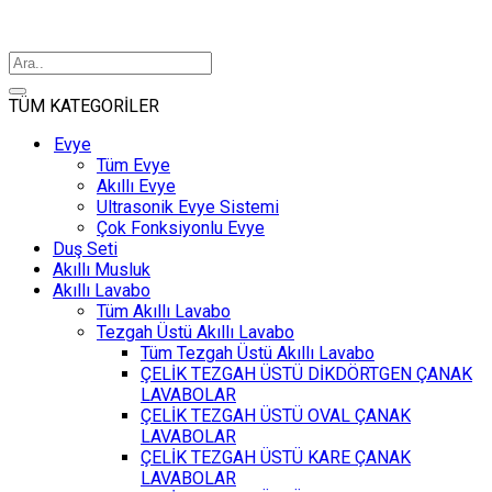
TÜM KATEGORİLER
Evye
Tüm Evye
Akıllı Evye
Ultrasonik Evye Sistemi
Çok Fonksiyonlu Evye
Duş Seti
Akıllı Musluk
Akıllı Lavabo
Tüm Akıllı Lavabo
Tezgah Üstü Akıllı Lavabo
Tüm Tezgah Üstü Akıllı Lavabo
ÇELİK TEZGAH ÜSTÜ DİKDÖRTGEN ÇANAK
LAVABOLAR
ÇELİK TEZGAH ÜSTÜ OVAL ÇANAK
LAVABOLAR
ÇELİK TEZGAH ÜSTÜ KARE ÇANAK
LAVABOLAR