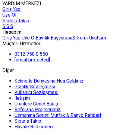
YARDIM MERKEZİ
Giriş Yap
Üye Ol
Sipariş Takip
S.S.S
Hesabım
Giriş Yap
Üye Ol
Bayilik Başvurusu
Şifremi Unuttum
Müşteri Hizmetleri
0312 750 0 550
[email protected]
Diğer
Schnelle Dünyasına Hoş Geldiniz
Gizlilik Sözleşmesi
Kullanıcı Sözleşmesi
İletişim
Ürünlere Genel Bakış
Referans Projelerimiz
Uzmanına Sorun: Mutfak & Banyo Rehberi
Sipariş Takip
Havale Bildirimleri