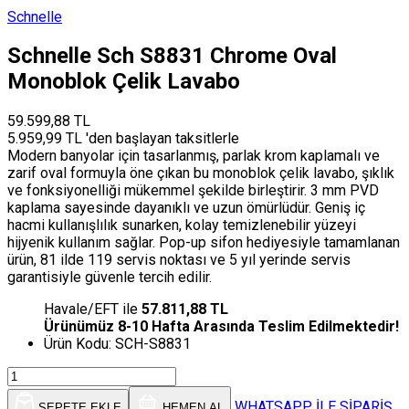
Schnelle
Schnelle Sch S8831 Chrome Oval
Monoblok Çelik Lavabo
59.599,88 TL
5.959,99 TL 'den başlayan taksitlerle
Modern banyolar için tasarlanmış, parlak krom kaplamalı ve
zarif oval formuyla öne çıkan bu monoblok çelik lavabo, şıklık
ve fonksiyonelliği mükemmel şekilde birleştirir. 3 mm PVD
kaplama sayesinde dayanıklı ve uzun ömürlüdür. Geniş iç
hacmi kullanışlılık sunarken, kolay temizlenebilir yüzeyi
hijyenik kullanım sağlar. Pop-up sifon hediyesiyle tamamlanan
ürün, 81 ilde 119 servis noktası ve 5 yıl yerinde servis
garantisiyle güvenle tercih edilir.
Havale/EFT ile
57.811,88 TL
Ürünümüz 8-10 Hafta Arasında Teslim Edilmektedir!
Ürün Kodu:
SCH-S8831
WHATSAPP İLE SİPARİŞ
SEPETE EKLE
HEMEN AL