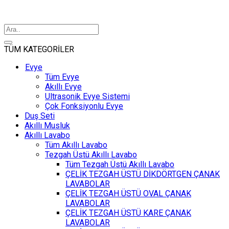
TÜM KATEGORİLER
Evye
Tüm Evye
Akıllı Evye
Ultrasonik Evye Sistemi
Çok Fonksiyonlu Evye
Duş Seti
Akıllı Musluk
Akıllı Lavabo
Tüm Akıllı Lavabo
Tezgah Üstü Akıllı Lavabo
Tüm Tezgah Üstü Akıllı Lavabo
ÇELİK TEZGAH ÜSTÜ DİKDÖRTGEN ÇANAK
LAVABOLAR
ÇELİK TEZGAH ÜSTÜ OVAL ÇANAK
LAVABOLAR
ÇELİK TEZGAH ÜSTÜ KARE ÇANAK
LAVABOLAR