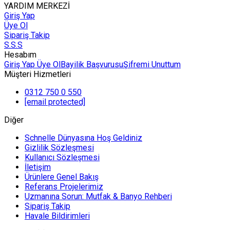
YARDIM MERKEZİ
Giriş Yap
Üye Ol
Sipariş Takip
S.S.S
Hesabım
Giriş Yap
Üye Ol
Bayilik Başvurusu
Şifremi Unuttum
Müşteri Hizmetleri
0312 750 0 550
[email protected]
Diğer
Schnelle Dünyasına Hoş Geldiniz
Gizlilik Sözleşmesi
Kullanıcı Sözleşmesi
İletişim
Ürünlere Genel Bakış
Referans Projelerimiz
Uzmanına Sorun: Mutfak & Banyo Rehberi
Sipariş Takip
Havale Bildirimleri