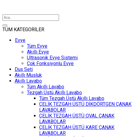
TÜM KATEGORİLER
Evye
Tüm Evye
Akıllı Evye
Ultrasonik Evye Sistemi
Çok Fonksiyonlu Evye
Duş Seti
Akıllı Musluk
Akıllı Lavabo
Tüm Akıllı Lavabo
Tezgah Üstü Akıllı Lavabo
Tüm Tezgah Üstü Akıllı Lavabo
ÇELİK TEZGAH ÜSTÜ DİKDÖRTGEN ÇANAK
LAVABOLAR
ÇELİK TEZGAH ÜSTÜ OVAL ÇANAK
LAVABOLAR
ÇELİK TEZGAH ÜSTÜ KARE ÇANAK
LAVABOLAR