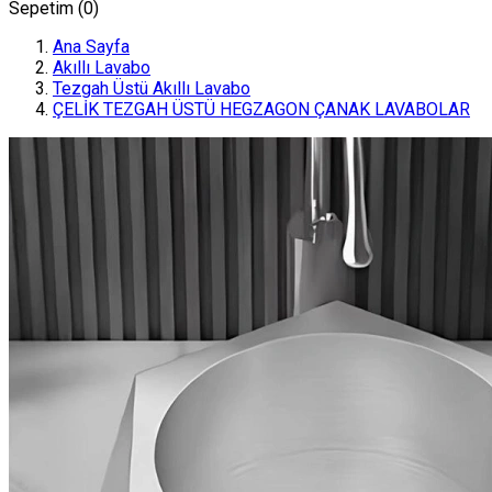
Sepetim (
0
)
Ana Sayfa
Akıllı Lavabo
Tezgah Üstü Akıllı Lavabo
ÇELİK TEZGAH ÜSTÜ HEGZAGON ÇANAK LAVABOLAR