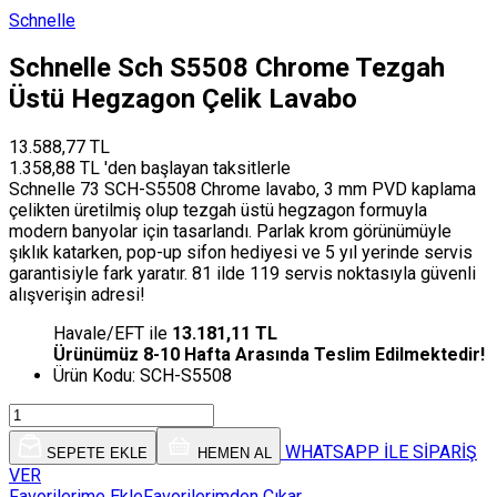
Schnelle
Schnelle Sch S5508 Chrome Tezgah
Üstü Hegzagon Çelik Lavabo
13.588,77 TL
1.358,88 TL 'den başlayan taksitlerle
Schnelle 73 SCH-S5508 Chrome lavabo, 3 mm PVD kaplama
çelikten üretilmiş olup tezgah üstü hegzagon formuyla
modern banyolar için tasarlandı. Parlak krom görünümüyle
şıklık katarken, pop-up sifon hediyesi ve 5 yıl yerinde servis
garantisiyle fark yaratır. 81 ilde 119 servis noktasıyla güvenli
alışverişin adresi!
Havale/EFT ile
13.181,11 TL
Ürünümüz 8-10 Hafta Arasında Teslim Edilmektedir!
Ürün Kodu:
SCH-S5508
WHATSAPP İLE SİPARİŞ
SEPETE EKLE
HEMEN AL
VER
Favorilerime Ekle
Favorilerimden Çıkar