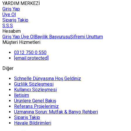
YARDIM MERKEZİ
Giriş Yap
Üye Ol
Sipariş Takip
S.S.S
Hesabım
Giriş Yap
Üye Ol
Bayilik Başvurusu
Şifremi Unuttum
Müşteri Hizmetleri
0312 750 0 550
[email protected]
Diğer
Schnelle Dünyasına Hoş Geldiniz
Gizlilik Sözleşmesi
Kullanıcı Sözleşmesi
İletişim
Ürünlere Genel Bakış
Referans Projelerimiz
Uzmanına Sorun: Mutfak & Banyo Rehberi
Sipariş Takip
Havale Bildirimleri