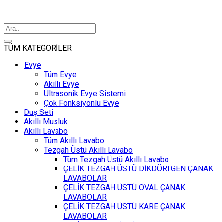
TÜM KATEGORİLER
Evye
Tüm Evye
Akıllı Evye
Ultrasonik Evye Sistemi
Çok Fonksiyonlu Evye
Duş Seti
Akıllı Musluk
Akıllı Lavabo
Tüm Akıllı Lavabo
Tezgah Üstü Akıllı Lavabo
Tüm Tezgah Üstü Akıllı Lavabo
ÇELİK TEZGAH ÜSTÜ DİKDÖRTGEN ÇANAK
LAVABOLAR
ÇELİK TEZGAH ÜSTÜ OVAL ÇANAK
LAVABOLAR
ÇELİK TEZGAH ÜSTÜ KARE ÇANAK
LAVABOLAR