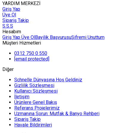
YARDIM MERKEZİ
Giriş Yap
Üye Ol
Sipariş Takip
S.S.S
Hesabım
Giriş Yap
Üye Ol
Bayilik Başvurusu
Şifremi Unuttum
Müşteri Hizmetleri
0312 750 0 550
[email protected]
Diğer
Schnelle Dünyasına Hoş Geldiniz
Gizlilik Sözleşmesi
Kullanıcı Sözleşmesi
İletişim
Ürünlere Genel Bakış
Referans Projelerimiz
Uzmanına Sorun: Mutfak & Banyo Rehberi
Sipariş Takip
Havale Bildirimleri