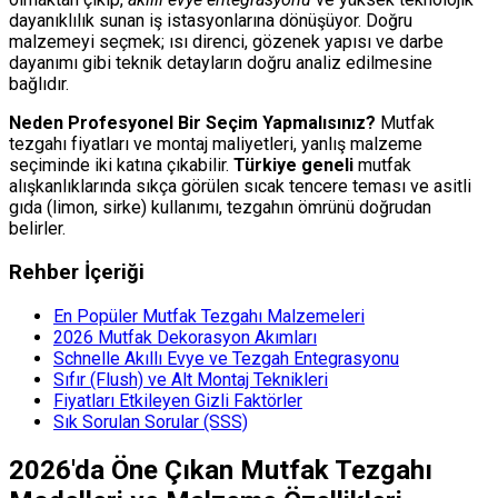
dayanıklılık sunan iş istasyonlarına dönüşüyor. Doğru
malzemeyi seçmek; ısı direnci, gözenek yapısı ve darbe
dayanımı gibi teknik detayların doğru analiz edilmesine
bağlıdır.
Neden Profesyonel Bir Seçim Yapmalısınız?
Mutfak
tezgahı fiyatları ve montaj maliyetleri, yanlış malzeme
seçiminde iki katına çıkabilir.
Türkiye geneli
mutfak
alışkanlıklarında sıkça görülen sıcak tencere teması ve asitli
gıda (limon, sirke) kullanımı, tezgahın ömrünü doğrudan
belirler.
Rehber İçeriği
En Popüler Mutfak Tezgahı Malzemeleri
2026 Mutfak Dekorasyon Akımları
Schnelle Akıllı Evye ve Tezgah Entegrasyonu
Sıfır (Flush) ve Alt Montaj Teknikleri
Fiyatları Etkileyen Gizli Faktörler
Sık Sorulan Sorular (SSS)
2026'da Öne Çıkan Mutfak Tezgahı