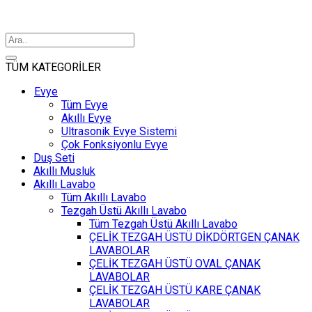
TÜM KATEGORİLER
Evye
Tüm Evye
Akıllı Evye
Ultrasonik Evye Sistemi
Çok Fonksiyonlu Evye
Duş Seti
Akıllı Musluk
Akıllı Lavabo
Tüm Akıllı Lavabo
Tezgah Üstü Akıllı Lavabo
Tüm Tezgah Üstü Akıllı Lavabo
ÇELİK TEZGAH ÜSTÜ DİKDÖRTGEN ÇANAK
LAVABOLAR
ÇELİK TEZGAH ÜSTÜ OVAL ÇANAK
LAVABOLAR
ÇELİK TEZGAH ÜSTÜ KARE ÇANAK
LAVABOLAR