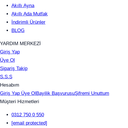
Akıllı Ayna
Akıllı Ada Mutfak
İndirimli Ürünler
BLOG
YARDIM MERKEZİ
Giriş Yap
Üye Ol
Sipariş Takip
S.S.S
Hesabım
Giriş Yap
Üye Ol
Bayilik Başvurusu
Şifremi Unuttum
Müşteri Hizmetleri
0312 750 0 550
[email protected]