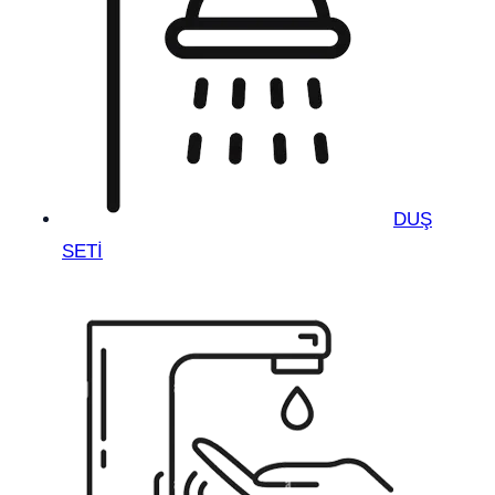
DUŞ
SETİ