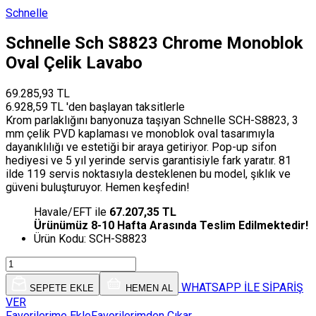
Schnelle
Schnelle Sch S8823 Chrome Monoblok
Oval Çelik Lavabo
69.285,93 TL
6.928,59 TL 'den başlayan taksitlerle
Krom parlaklığını banyonuza taşıyan Schnelle SCH-S8823, 3
mm çelik PVD kaplaması ve monoblok oval tasarımıyla
dayanıklılığı ve estetiği bir araya getiriyor. Pop-up sifon
hediyesi ve 5 yıl yerinde servis garantisiyle fark yaratır. 81
ilde 119 servis noktasıyla desteklenen bu model, şıklık ve
güveni buluşturuyor. Hemen keşfedin!
Havale/EFT ile
67.207,35 TL
Ürünümüz 8-10 Hafta Arasında Teslim Edilmektedir!
Ürün Kodu:
SCH-S8823
WHATSAPP İLE SİPARİŞ
SEPETE EKLE
HEMEN AL
VER
Favorilerime Ekle
Favorilerimden Çıkar