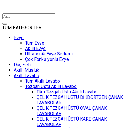
TÜM KATEGORİLER
Evye
Tüm Evye
Akıllı Evye
Ultrasonik Evye Sistemi
Çok Fonksiyonlu Evye
Duş Seti
Akıllı Musluk
Akıllı Lavabo
Tüm Akıllı Lavabo
Tezgah Üstü Akıllı Lavabo
Tüm Tezgah Üstü Akıllı Lavabo
ÇELİK TEZGAH ÜSTÜ DİKDÖRTGEN ÇANAK
LAVABOLAR
ÇELİK TEZGAH ÜSTÜ OVAL ÇANAK
LAVABOLAR
ÇELİK TEZGAH ÜSTÜ KARE ÇANAK
LAVABOLAR