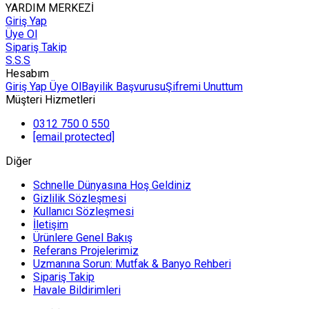
YARDIM MERKEZİ
Giriş Yap
Üye Ol
Sipariş Takip
S.S.S
Hesabım
Giriş Yap
Üye Ol
Bayilik Başvurusu
Şifremi Unuttum
Müşteri Hizmetleri
0312 750 0 550
[email protected]
Diğer
Schnelle Dünyasına Hoş Geldiniz
Gizlilik Sözleşmesi
Kullanıcı Sözleşmesi
İletişim
Ürünlere Genel Bakış
Referans Projelerimiz
Uzmanına Sorun: Mutfak & Banyo Rehberi
Sipariş Takip
Havale Bildirimleri